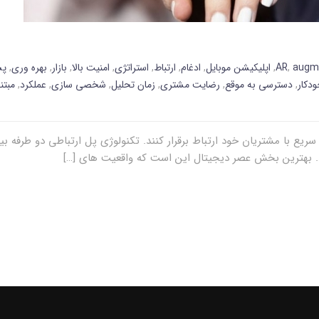
augme
,
AR
,
اپلیکیشن موبایل
,
ادغام
,
ارتباط
,
استراتژی
,
امنیت بالا
,
بازار
,
بهره وری
,
پش
دکار
,
دسترسی به موقع
,
رضایت مشتری
,
زمان تحلیل
,
شخصی سازی
,
عملکرد
,
مبتن
ریع با مشتریان خود ارتباط برقرار کنند. تکنولوژی پل ارتباطی دو طرفه 
. بهترین بخش عصر دیجیتال این است که واقعیت های […]