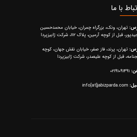
تباط با ما
رس:
تهران، ونک، بزرگراه چمران، خیابان محمدحسین
پور، قبل از کوچه آرمین، پلاک 112، شرکت ژابیزپردا
رس:
تهران، پرند، فاز صفر، خیابان نقش جهان، کوچه
نامه، قبل از کوچه علیصدر، شرکت ژابیزپردا
ن:
02191091491
یل:
info[at]jabizparda.com