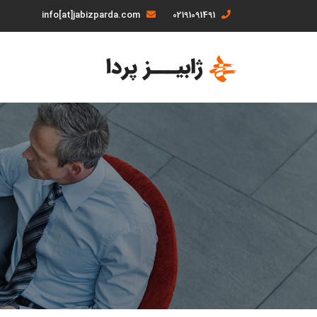
info[at]jabizparda.com
02191091491