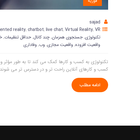
فوریه
sajad
nted reality
,
chatbot
,
live chat
,
Virtual Reality
,
VR
تکنولوژی
,
جستجوی همزمان
,
چند کانال
,
حداقل تنظیمات
,
خو
واقعیت افزوده
,
واقعیت مجازی
,
وب
,
وفاداری
تکنولوژی به کسب و کارها کمک می کند تا به طور مؤثر و س
کسب و کارهای آنلاین راحت تر و در دسترس تر می شوند
ادامه مطلب