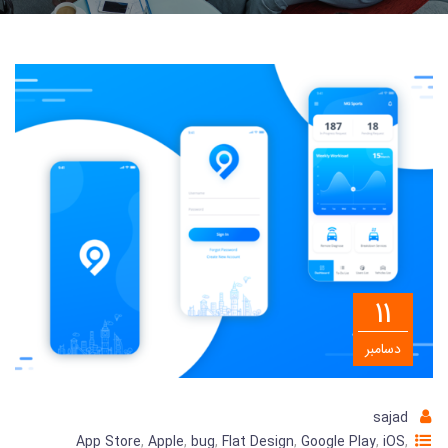
11
دسامبر
sajad
App Store
,
Apple
,
bug
,
Flat Design
,
Google Play
,
iOS
,