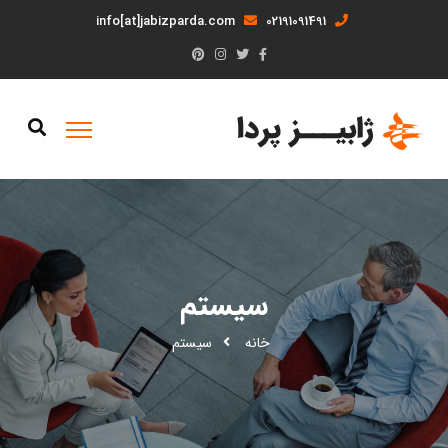
info[at]jabizparda.com
02191091491
سیستم
خانه
سیستم