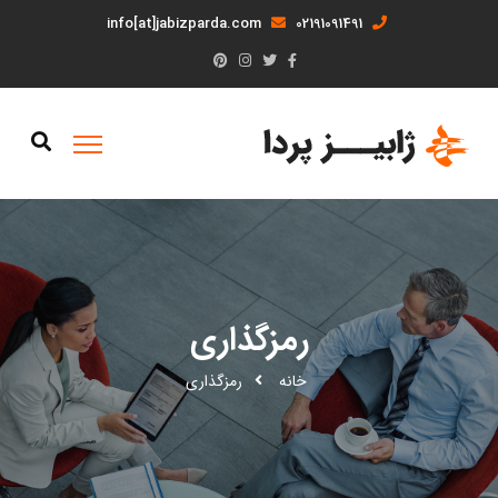
info[at]jabizparda.com
02191091491
رمزگذاری
خانه
رمزگذاری