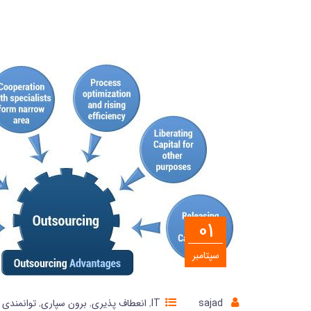
01
سپتامبر
sajad
IT
,
انعطاف پذیری
,
برون سپاری
,
توانمندی 