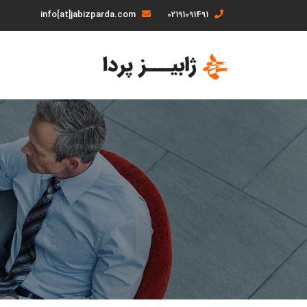
info[at]jabizparda.com
02191091491