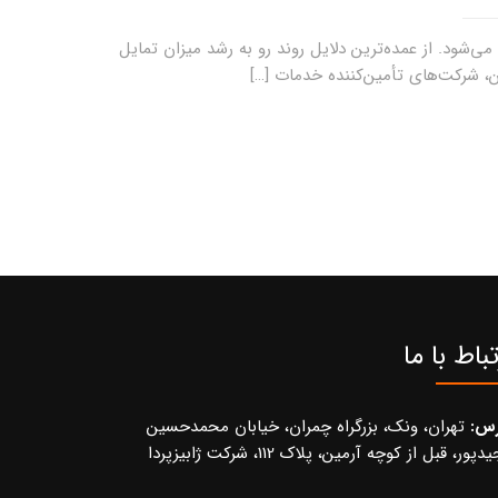
‌شود. از عمده‌ترین دلایل روند رو به رشد میزان تمایل
ن، شرکت‌های تأمین‌کننده خدمات […]
تباط با ما
رس:
تهران، ونک، بزرگراه چمران، خیابان محمدحسین
پور، قبل از کوچه آرمین، پلاک 112، شرکت ژابیزپردا