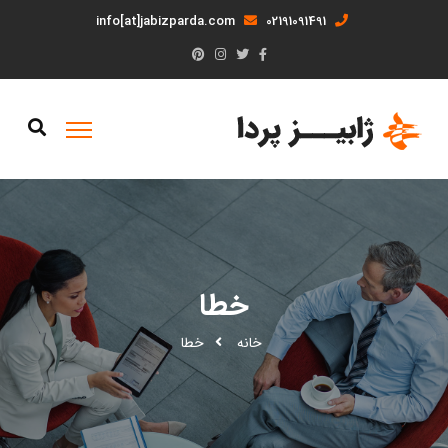
info[at]jabizparda.com
02191091491
خطا
خانه
خطا