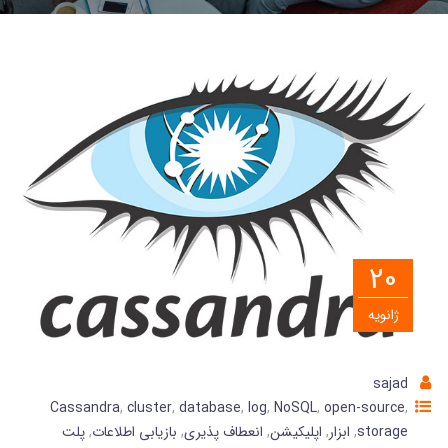
20
ژانویه
sajad
Cassandra
,
cluster
,
database
,
log
,
NoSQL
,
open-source
,
storage
,
ابزار
,
اپلیکیشن
,
انعطاف پذیری
,
بازیابی اطلاعات
,
پلت