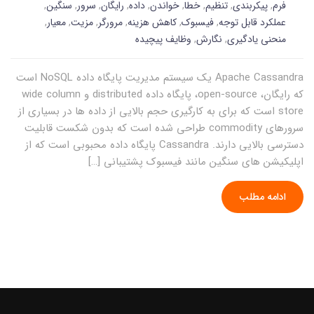
فرم
,
پیکربندی
,
تنظیم
,
خطا
,
خواندن
,
داده
,
رایگان
,
سرور
,
سنگین
,
عملکرد قابل توجه
,
فیسبوک
,
کاهش هزینه
,
مرورگر
,
مزیت
,
معیار
,
منحنی یادگیری
,
نگارش
,
وظایف پیچیده
Apache Cassandra یک سیستم مدیریت پایگاه داده NoSQL است
که رایگان، open-source، پایگاه داده distributed و wide column
store است که برای به کارگیری حجم بالایی از داده ها در بسیاری از
سرورهای commodity طراحی شده است که بدون شکست قابلیت
دسترسی بالایی دارند. Cassandra پایگاه داده محبوبی است که از
اپلیکیشن های سنگین مانند فیسبوک پشتیبانی […]
ادامه مطلب