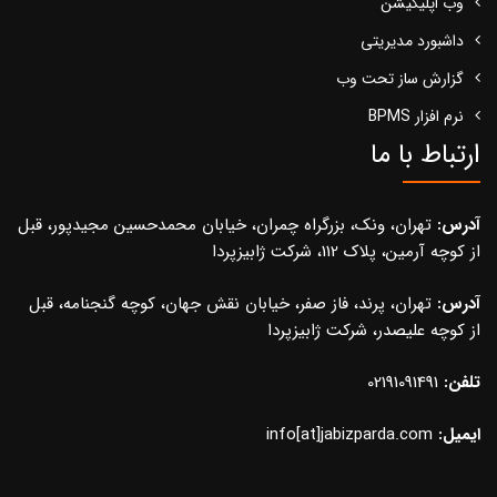
وب اپلیکیشن
داشبورد مدیریتی
گزارش ساز تحت وب
نرم افزار BPMS
ارتباط با ما
آدرس:
تهران، ونک، بزرگراه چمران، خیابان محمدحسین مجیدپور، قبل
از کوچه آرمین، پلاک 112، شرکت ژابیزپردا
آدرس:
تهران، پرند، فاز صفر، خیابان نقش جهان، کوچه گنجنامه، قبل
از کوچه علیصدر، شرکت ژابیزپردا
تلفن:
02191091491
ایمیل:
info[at]jabizparda.com