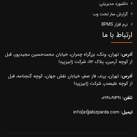
داشبورد مدیریتی
گزارش ساز تحت وب
نرم افزار BPMS
ارتباط با ما
آدرس:
تهران، ونک، بزرگراه چمران، خیابان محمدحسین مجیدپور، قبل
از کوچه آرمین، پلاک 112، شرکت ژابیزپردا
آدرس:
تهران، پرند، فاز صفر، خیابان نقش جهان، کوچه گنجنامه، قبل
از کوچه علیصدر، شرکت ژابیزپردا
تلفن:
02191091491
ایمیل:
info[at]jabizparda.com