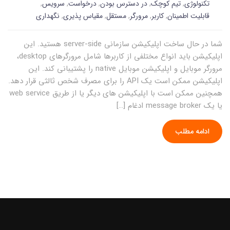
تکنولوژی
,
تیم کوچک
,
در دسترس بودن
,
درخواست
,
سرویس
,
قابلیت اطمینان
,
کاربر
,
مرورگر
,
مستقل
,
مقیاس پذیری
,
نگهداری
شما در حال ساخت اپلیکیشن سازمانی server-side هستید. این
اپلیکیشن باید انواع مختلفی از کاربرها شامل مرورگرهای desktop،
مرورگر موبایل و اپلیکیشن موبایل native را پشتیبانی کند. این
اپلیکیشن ممکن است یک API را برای مصرف شخص ثالثی قرار دهد.
همچنین ممکن است با اپلیکیشن های دیگر یا از طریق web service
یا یک message broker ادغام […]
ادامه مطلب