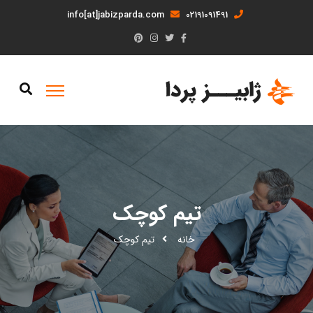
info[at]jabizparda.com
02191091491
تیم کوچک
خانه
تیم کوچک