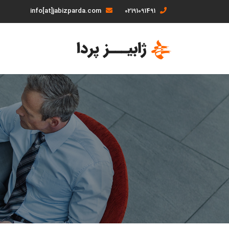
info[at]jabizparda.com
02191091491