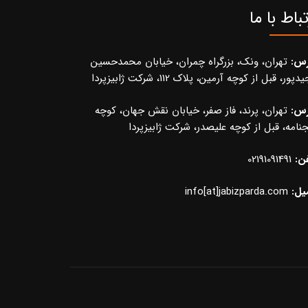
تباط با ما
رس:
تهران، ونک، بزرگراه چمران، خیابان محمدحسین
پور، قبل از کوچه آرمین، پلاک 112، شرکت ژابیزپردا
رس:
تهران، پرند، فاز صفر، خیابان نقش جهان، کوچه
نامه، قبل از کوچه علیصدر، شرکت ژابیزپردا
ن:
02191091491
یل:
info[at]jabizparda.com