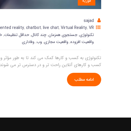
فوریه
sajad
nted reality
,
chatbot
,
live chat
,
Virtual Reality
,
VR
تکنولوژی
,
جستجوی همزمان
,
چند کانال
,
حداقل تنظیمات
,
خو
واقعیت افزوده
,
واقعیت مجازی
,
وب
,
وفاداری
تکنولوژی به کسب و کارها کمک می کند تا به طور مؤثر و س
کسب و کارهای آنلاین راحت تر و در دسترس تر می شوند
ادامه مطلب