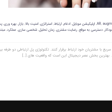
augme
,
AR
,
اپلیکیشن موبایل
,
ادغام
,
ارتباط
,
استراتژی
,
امنیت بالا
,
بازار
,
بهره وری
,
پش
دکار
,
دسترسی به موقع
,
رضایت مشتری
,
زمان تحلیل
,
شخصی سازی
,
عملکرد
,
مبتن
ریع با مشتریان خود ارتباط برقرار کنند. تکنولوژی پل ارتباطی دو طرفه 
. بهترین بخش عصر دیجیتال این است که واقعیت های […]