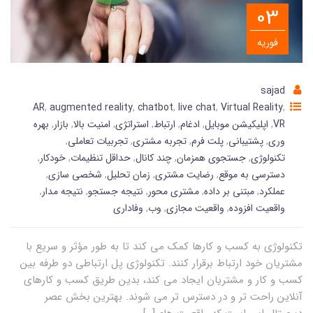
03
فوریه
sajad
AR
,
augmented reality
,
chatbot
,
live chat
,
Virtual Reality
,
VR
,
اپلیکیشن موبایل
,
ادغام
,
ارتباط
,
استراتژی
,
امنیت بالا
,
بازار
,
بهره
وری
,
پشتیبانی
,
پلت فرم
,
تجربه مشتری
,
تجربیات تعاملی
,
تکنولوژی
,
جستجوی همزمان
,
چند کانال
,
حداقل تنظیمات
,
خودکار
,
دسترسی به موقع
,
رضایت مشتری
,
زمان تحلیل
,
شخصی سازی
,
عملکرد
,
مبتنی بر داده
,
مشتری محور
,
نتیجه جستجو
,
نتیجه مدار
,
واقعیت افزوده
,
واقعیت مجازی
,
وب
,
وفاداری
تکنولوژی به کسب و کارها کمک می کند تا به طور مؤثر و سریع با
مشتریان خود ارتباط برقرار کنند. تکنولوژی پل ارتباطی دو طرفه بین
کسب و کار و مشتریان ایجاد می کند، بدین طریق کسب و کارهای
آنلاین راحت تر و در دسترس تر می شوند. بهترین بخش عصر