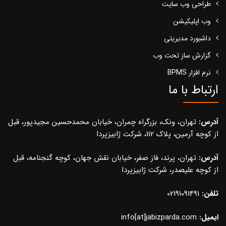
طراحی وب سایت
وب اپلیکیشن
داشبورد مدیریتی
گزارش ساز تحت وب
نرم افزار BPMS
ارتباط با ما
آدرس:
تهران، ونک، بزرگراه چمران، خیابان محمدحسین مجیدپور، قبل
از کوچه آرمین، پلاک 112، شرکت ژابیزپردا
آدرس:
تهران، پرند، فاز صفر، خیابان نقش جهان، کوچه گنجنامه، قبل
از کوچه علیصدر، شرکت ژابیزپردا
تلفن:
02191091491
ایمیل:
info[at]jabizparda.com