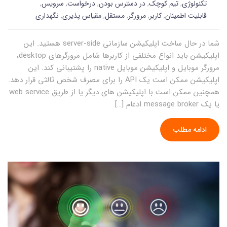
تکنولوژی
,
تیم کوچک
,
در دسترس بودن
,
درخواست
,
سرویس
,
قابلیت اطمینان
,
کاربر
,
مرورگر
,
مستقل
,
مقیاس پذیری
,
نگهداری
شما در حال ساخت اپلیکیشن سازمانی server-side هستید. این
اپلیکیشن باید انواع مختلفی از کاربرها شامل مرورگرهای desktop،
مرورگر موبایل و اپلیکیشن موبایل native را پشتیبانی کند. این
اپلیکیشن ممکن است یک API را برای مصرف شخص ثالثی قرار دهد.
همچنین ممکن است با اپلیکیشن های دیگر یا از طریق web service
یا یک message broker ادغام […]
ادامه مطلب