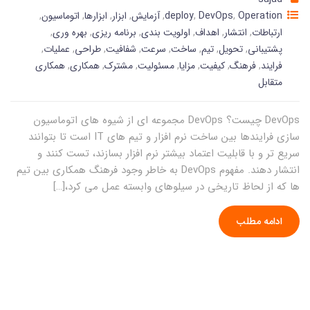
Operation
,
DevOps
,
deploy
,
آزمایش
,
ابزار
,
ابزارها
,
اتوماسیون
,
ارتباطات
,
انتشار
,
اهداف
,
اولویت بندی
,
برنامه ریزی
,
بهره وری
,
پشتیبانی
,
تحویل
,
تیم
,
ساخت
,
سرعت
,
شفافیت
,
طراحی
,
عملیات
,
فرایند
,
فرهنگ
,
کیفیت
,
مزایا
,
مسئولیت
,
مشترک
,
همکاری
,
همکاری
متقابل
DevOps چیست؟ DevOps مجموعه ای از شیوه های اتوماسیون
سازی فرایندها بین ساخت نرم افزار و تیم های IT است تا بتوانند
سریع تر و با قابلیت اعتماد بیشتر نرم افزار بسازند، تست کنند و
انتشار دهند. مفهوم DevOps به خاطر وجود فرهنگ همکاری بین تیم
ها که از لحاظ تاریخی در سیلوهای وابسته عمل می کرد،[…]
ادامه مطلب