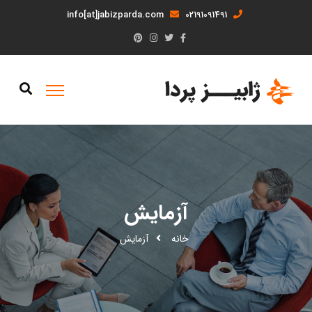
info[at]jabizparda.com
02191091491
آزمایش
خانه
آزمایش