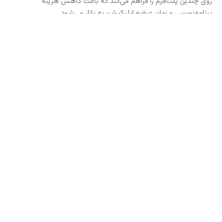
روی چندین پلت‌فرم را فراهم می‌کند که باعث کاهش هزینه
برنامه‌نویسی و زمان عرضه اپلیکیشن به بازار می‌شود.
محیط یکپارچه Titanium آن را به یک framework ایده‌آل برای ساخت
نمونه‌های اولیه تبدیل می‌کند.
بسته به نوع نیاز و پروژه‌ها، این شش framework می‌تواند برای
کسب‌وکارهای متفاوت مناسب باشند.
منبع
دیگر پروژه های ژابیز پردا