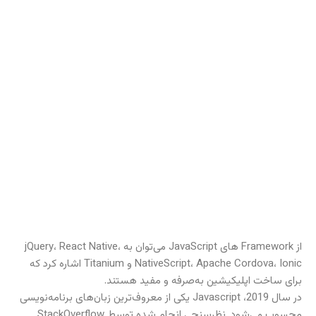
از Framework های JavaScript می‌توان به jQuery، React Native،
NativeScript، Apache Cordova، Ionic و Titanium اشاره کرد که
برای ساخت اپلیکیشین به‌صرفه و مفید هستند.
در سال 2019، Javascript یکی از معروف‌ترین زبان‌های برنامه‌نویسی
محسوب می‌شود. نظرسنجی انجام شده توسط StackOverflow